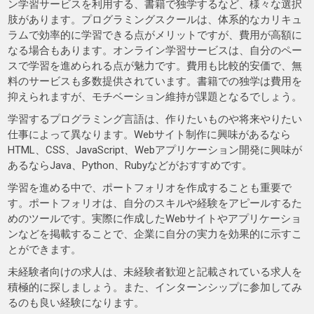
ン学習サービスを利用する、書籍で独学するなど、様々な選択
肢があります。プログラミングスクールは、体系的なカリキュ
ラムで効率的に学習できる点がメリットですが、費用が高額に
なる場合もあります。オンライン学習サービスは、自分のペー
スで学習を進められる点が魅力です。費用も比較的安価で、無
料のサービスも多数提供されています。書籍での独学は費用を
抑えられますが、モチベーション維持が課題となるでしょう。
学習するプログラミング言語は、作りたいものや将来やりたい
仕事によって異なります。Webサイト制作に興味があるなら
HTML、CSS、JavaScript、Webアプリケーション開発に興味が
あるならJava、Python、Rubyなどがおすすめです。
学習を進める中で、ポートフォリオを作成することも重要で
す。ポートフォリオは、自分のスキルや経験をアピールするた
めのツールです。実際に作成したWebサイトやアプリケーショ
ンなどを掲載することで、企業に自分の実力を効果的に示すこ
とができます。
未経験者向けの求人は、未経験者歓迎と記載されている求人を
積極的に探しましょう。また、インターンシップに参加してみ
るのも良い経験になります。